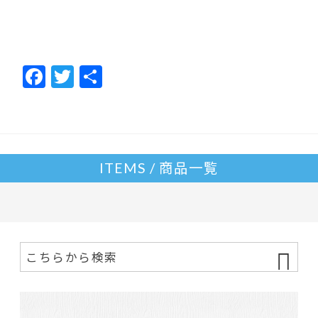
F
T
共
ac
w
有
e
itt
b
er
o
ITEMS / 商品一覧
o
k